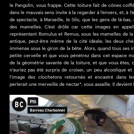
le Pangolin, vous frappe. Cette toiture fait de cônes coiff
dans le mauvais sens invite à la regarder à l’envers, et, à l’e
de spectacle, à Marseille, le Silo, que les gens de là-bas
des mamelles. C’est drôle car cette images en appell
représentant Romulus et Remus, sous les mamelles de la 
antique, peut-être même de la cité idéale; les deux chér
immense sous le giron de la bête. Alors, quand tous ses i
petite cervelle et que vous pénétrez dans cet espace mag
de la géométrie savante de la toiture, et que vous ête
n’auriez pas été surpris de croiser, un peu alcoolique et
l’image des clochetons retournés et encastré dans l
perlerait une merveille de nectar*, vous assaille. Il devient